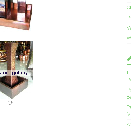
O
Pr
V
W
I
P
P
B
ï¿½
P
M
A