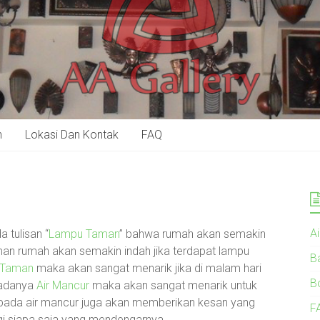
n
Lokasi Dan Kontak
FAQ
A
 tulisan “
Lampu Taman
” bahwa rumah akan semakin
aman rumah akan semakin indah jika terdapat lampu
B
 Taman
maka akan sangat menarik jika di malam hari
B
 adanya
Air Mancur
maka akan sangat menarik untuk
ir pada air mancur juga akan memberikan kesan yang
F
i siapa saja yang mendengarnya.