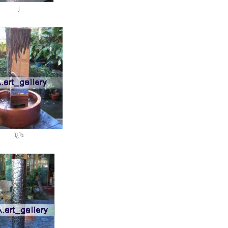
j
ï¿½