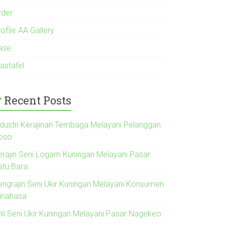
rder
ofile AA Gallery
ase
astafel
Recent Posts
ndustri Kerajinan Tembaga Melayani Pelanggan
oso
erajin Seni Logam Kuningan Melayani Pasar
atu Bara
engrajin Seni Ukir Kuningan Melayani Konsumen
inahasa
hli Seni Ukir Kuningan Melayani Pasar Nagekeo