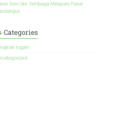
isnis Seni Ukir Tembaga Melayani Pasar
arolangun
Categories
erajinan logam
ncategorized