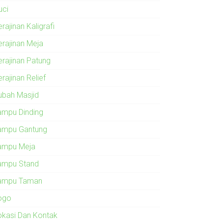
uci
rajinan Kaligrafi
erajinan Meja
erajinan Patung
rajinan Relief
ubah Masjid
ampu Dinding
ampu Gantung
ampu Meja
ampu Stand
ampu Taman
ogo
okasi Dan Kontak