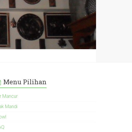
Menu Pilihan
ir Mancur
ak Mandi
owl
AQ