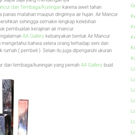
G
ancur dari Tembaga/Kuningan
karena awet tahan
 panas matahari maupun dinginnya air hujan. Air Mancur
Ke
ersihkan sehingga semakin lengkap kelebihan
K
k pembuatan kerajinan air mancur.
 pengalaman
AA Gallery
kebanyakan bentuk Air Mancur
K
a mengetahui bahwa selera orang terhadap seni dan
Ke
 rumah ( pembeli ). Selain itu juga dipengaruhi ukuran
K
cur dari tembaga/kuningan yang pernah
AA Gallery
buat:
L
L
L
L
L
L
L