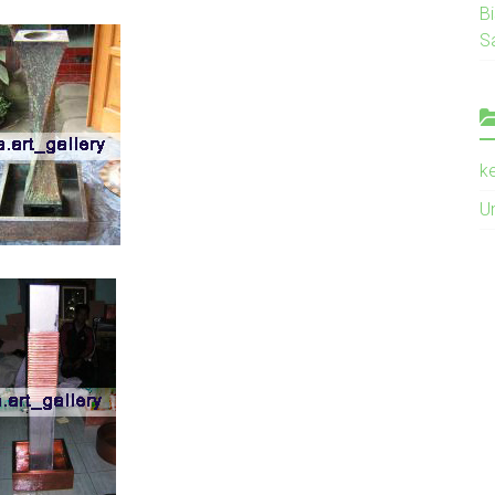
B
S
k
U