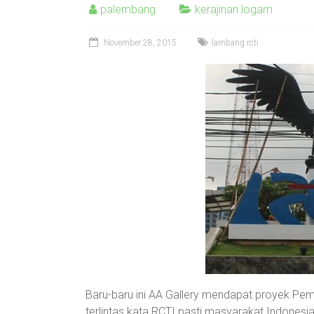
palembang
kerajinan logam
November 28, 2015
lambang rcti
Baru-baru ini AA Gallery mendapat proyek P
terlintas kata RCTI pasti masyarakat Indonesia a