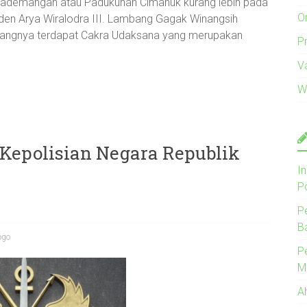
 Kademangan atau Padukuhan Cimanuk kurang lebih pada
O
aden Arya Wiralodra III. Lambang Gagak Winangsih
kangnya terdapat Cakra Udaksana yang merupakan
Pr
V
W
Kepolisian Negara Republik
I
P
P
B
ogo
P
M
A