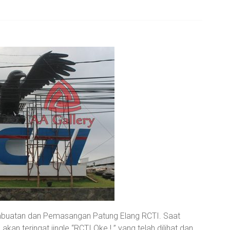
embuatan dan Pemasangan Patung Elang RCTI. Saat
kan teringat jingle “RCTI Oke ! ” yang telah dilihat dan