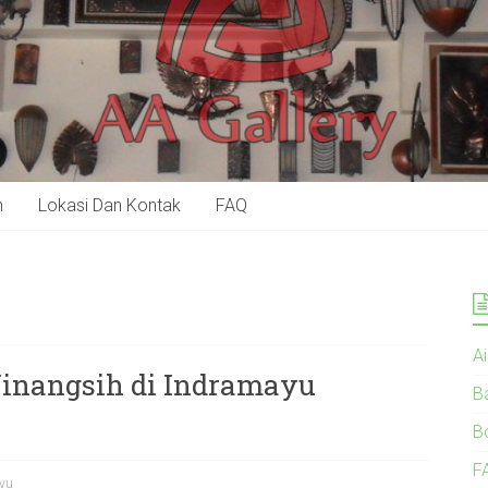
n
Lokasi Dan Kontak
FAQ
A
inangsih di Indramayu
B
B
F
yu