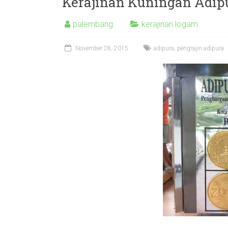
Kerajinan Kuningan Adip
palembang
kerajinan logam
November 28, 2015
adipura
,
pengrajin adipura