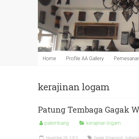
Home
Profile AA Gallery
Pemesana
kerajinan logam
Patung Tembaga Gagak W
palembang
kerajinan logam
November 28, 2015
Gagak Winangsih
,
Indrama