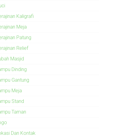
uci
rajinan Kaligrafi
erajinan Meja
erajinan Patung
rajinan Relief
ubah Masjid
ampu Dinding
ampu Gantung
ampu Meja
ampu Stand
ampu Taman
ogo
okasi Dan Kontak