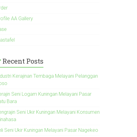
rder
ofile AA Gallery
ase
astafel
Recent Posts
ndustri Kerajinan Tembaga Melayani Pelanggan
oso
erajin Seni Logam Kuningan Melayani Pasar
atu Bara
engrajin Seni Ukir Kuningan Melayani Konsumen
inahasa
hli Seni Ukir Kuningan Melayani Pasar Nagekeo