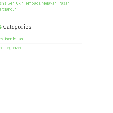
isnis Seni Ukir Tembaga Melayani Pasar
arolangun
Categories
erajinan logam
ncategorized