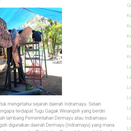
G
Ke
K
K
Ke
K
L
L
L
L
uk mengetahui sejarah daerah Indramayu. Selain
L
mengapa terdapat Tugu Gagak Winangsih yang berdiri
dalah lambang Pemerintahan Dermayu atau Indramayu
L
gsih digunakan daerah Dermayu (Indramayu) yang mana
L