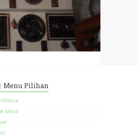
Menu Pilihan
ir Mancur
ak Mandi
owl
AQ