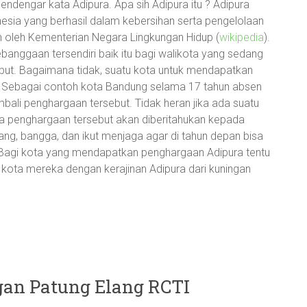
endengar kata Adipura. Apa sih Adipura itu ? Adipura
esia yang berhasil dalam kebersihan serta pengelolaan
n oleh Kementerian Negara Lingkungan Hidup (
wikipedia
).
nggaan tersendiri baik itu bagi walikota yang sedang
ut. Bagaimana tidak, suatu kota untuk mendapatkan
. Sebagai contoh kota Bandung selama 17 tahun absen
ali penghargaan tersebut. Tidak heran jika ada suatu
 penghargaan tersebut akan diberitahukan kepada
ng, bangga, dan ikut menjaga agar di tahun depan bisa
Bagi kota yang mendapatkan penghargaan Adipura tentu
t kota mereka dengan kerajinan Adipura dari kuningan
an Patung Elang RCTI