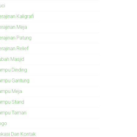
uci
rajinan Kaligrafi
erajinan Meja
erajinan Patung
rajinan Relief
ubah Masjid
ampu Dinding
ampu Gantung
ampu Meja
ampu Stand
ampu Taman
ogo
okasi Dan Kontak