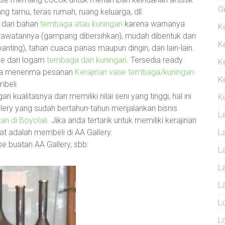
G
g tamu, teras rumah, ruang keluarga, dll.
t dari bahan
tembaga atau kuningan
karena warnanya
Ke
perawatannya (gampang dibersihkan), mudah dibentuk dan
K
banting), tahan cuaca panas maupun dingin, dan lain-lain.
se dari logam
tembaga dan kuningan
. Tersedia ready
K
ga menerima pesanan
Kerajinan vase tembaga/kuningan
Ke
beli.
 kualitasnya dan memiliki nilai seni yang tinggi, hal ini
K
ry yang sudah bertahun-tahun menjalankan bisnis
L
n di Boyolali
. Jika anda tertarik untuk memiliki kerajinan
t adalah membeli di AA Gallery.
L
e buatan AA Gallery, sbb:
L
L
L
L
L