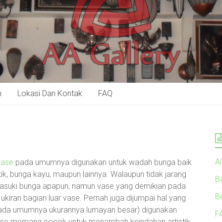
n
Lokasi Dan Kontak
FAQ
A
ase
pada umumnya digunakan untuk wadah bunga baik
tik, bunga kayu, maupun lainnya. Walaupun tidak jarang
B
masuki bunga apapun, namun vase yang demikian pada
B
kiran bagian luar vase. Pernah juga dijumpai hal yang
 (pada umumnya ukurannya lumayan besar) digunakan
F
ase memang cocok untuk menambah keindahan artistik