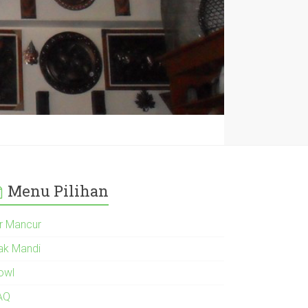
Menu Pilihan
ir Mancur
ak Mandi
owl
AQ