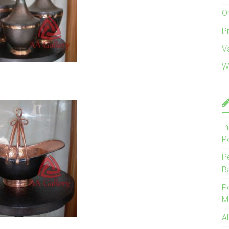
O
Pr
V
W
I
P
P
B
P
M
A