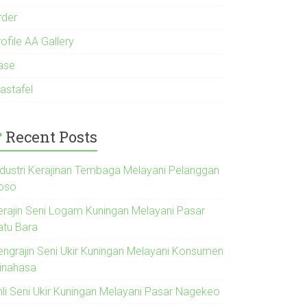
rder
ofile AA Gallery
ase
astafel
Recent Posts
ndustri Kerajinan Tembaga Melayani Pelanggan
oso
erajin Seni Logam Kuningan Melayani Pasar
atu Bara
engrajin Seni Ukir Kuningan Melayani Konsumen
inahasa
hli Seni Ukir Kuningan Melayani Pasar Nagekeo