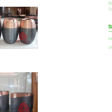
B
S
k
U