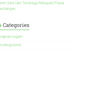
isnis Seni Ukir Tembaga Melayani Pasar
arolangun
Categories
erajinan logam
ncategorized